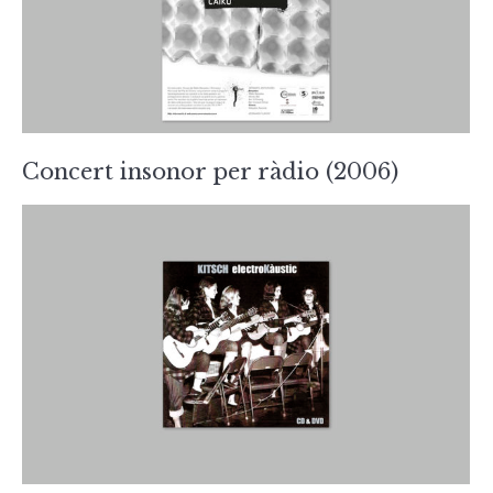
Concert insonor per ràdio (2006)